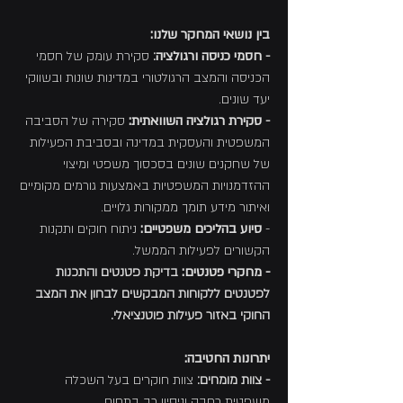
בין נושאי המחקר שלנו:
-
חסמי כניסה ורגולציה
:
סקירת עומק של חסמי
הכניסה והמצב הרגולטורי במדינות שונות ובשווקי
יעד שונים.
-
סקירת רגולציה השוואתית:
סקירה של הסביבה
המשפטית והעסקית במדינה ובסביבת הפעילות
של שחקנים שונים בסכסוך משפטי ומיצוי
ההזדמנויות המשפטיות באמצעות גורמים מקומיים
ואיתור מידע תומך ממקורות גלויים.
-
סיוע בהליכים משפטיים:
ניתוח חוקים ותקנות
הקשורים לפעילות הממשל.
- מחקרי פטנטים:
בדיקת פטנטים והתכנות
לפטנטים ללקוחות המבקשים לבחון את המצב
החוקי באזור פעילות פוטנציאלי.
יתרונות החטיבה:
- צוות מומחים:
צוות חוקרים בעל השכלה
משפטית רחבה וניסיון רב בתחום.