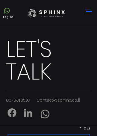
English
LET'S
TALK
03-3818510
Contact@sphinx.co.il
שם
*