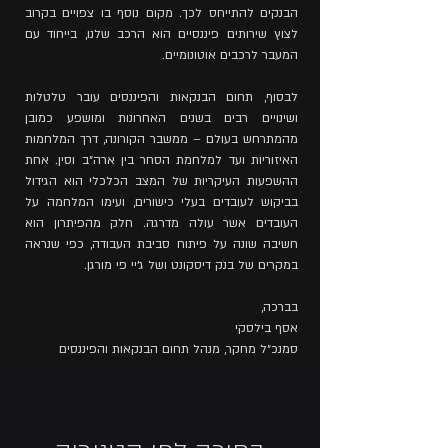
הבנקים להתייחס לכך. מקום נוסף בו צפויים בקרוב
לצוץ שירותים פיננסיים הוא הרכב שלנו, בייחוד עם
המעבר לרכבים אוטונומיים.
לבסוף, תחום הבנקאות והפיננסים עובר טלטלות
ושינויים רבים בשנים האחרונות ומושפע כמובן
מהמתרחש בעולם – ממשבר הקורונה, דרך המלחמות
האיזוריות ועד למלחמת הסחר בין ארה״ב וסין. אחת
ההשפעות העיקריות של המצב הכלכלי הוא הגידול
בביקוש לעובדים בעלי כישורים, ועימו המלחמה על
העובדים אשר עולה מדרגה. חלק מהפיתרון הוא
חשיבה שונה על פיתוח סביבת העבודה, כפי שנראה
במקרים של בנק דיסקונט ושל ג׳יי פי מורגן.
בברכה,
אסף בילסקי
סמנכ״ל מחקר, מנהל תחום הבנקאות והפיננסים