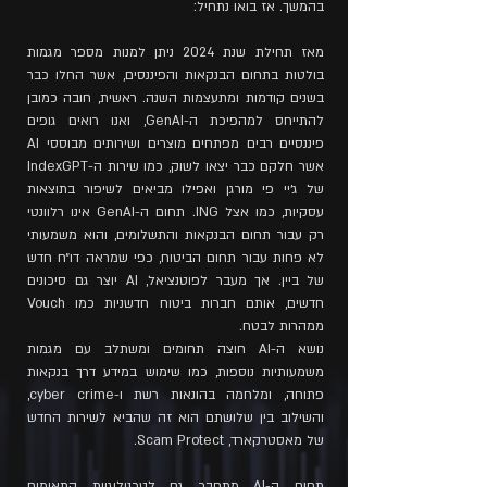
בהמשך. אז בואו נתחיל:
מאז תחילת שנת 2024 ניתן למנות מספר מגמות
בולטות בתחום הבנקאות והפיננסים, אשר החלו כבר
בשנים קודמות ומתעצמות השנה. ראשית, חובה כמובן
להתייחס למהפיכת ה-GenAI, ואנו רואים גופים
פיננסיים רבים מפתחים מוצרים ושירותים מבוססי AI
אשר חלקם כבר יצאו לשוק, כמו שירות ה-IndexGPT
של ג׳יי פי מורגן ואפילו מביאים לשיפור בתוצאות
עסקיות, כמו אצל ING. תחום ה-GenAI אינו רלוונטי
רק עבור תחום הבנקאות והתשלומים, והוא משמעותי
לא פחות עבור תחום הביטוח, כפי שמראה דו״ח חדש
של ביין. אך מעבר לפוטנציאל, AI יוצר גם סיכונים
חדשים, אותם חברות ביטוח חדשניות כמו Vouch
ממהרות לבטח.
נושא ה-AI חוצה תחומים ומשתלב עם מגמות
משמעותיות נוספות, כמו שימוש במידע דרך בנקאות
פתוחה, ומלחמה בהונאות רשת ו-cyber crime,
והשילוב בין שלושתם הוא זה שהביא לשירות החדש
של מאסטרקארד, Scam Protect.
תחום ה-AI מתחבר גם לטכנולוגיית התאומים