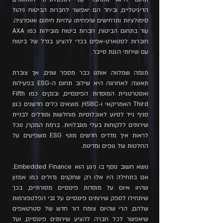
הדיגיטליים, וביחד הם יאפשר לחברות הביטוח ניהול
סימולציות ותרחישים שיפחיתו עלויות חיתום ואופרציה.
עוד בתחום הביטוח, חברות ביטוח מובילות כמו AXA
חוברות לסטארט-אפים בכדי להציע בנדל של ביטוח
עם שירותי הגנת סייבר.
מגמה שמלווה אותנו כבר מספר שנים, אך צוברת
תאוצה לאחרונה היא שילוב תחום ה-ESG בפעילות
ואסטרטגיית המוסדות הפיננסיים, ובנקים כמו Fifth
Third האמריקאי ו-HSBC, מוצאים כלים חדשנים כגון
סניף נייד לסיוע לאוכלוסיות מוחלשות ומודלים לבניית
שירותים ללקוחות בעלי מוגבלויות. ברמת המקרו, נוכל
לראות איך מדדים חדשים מוטי ESG משפיעים על
החלטות של גופים ומדינות.
נושא חשוב נוסף בו ניגע הוא Embedded Finance.
אם בתחילה היו אלו רק שחקנים גדולים כמו אמזון
שהיוו איום על מוסדות פיננסיים מסורתיים, בכך
שיתחילו לספק שירותים פיננסיים על גבי הפלטפורמות
שלהם, הרי שהיום צומח דור חדש של סטרטאפים
שיאפשר לכל חברה להציע שירותים פיננסיים, ועל