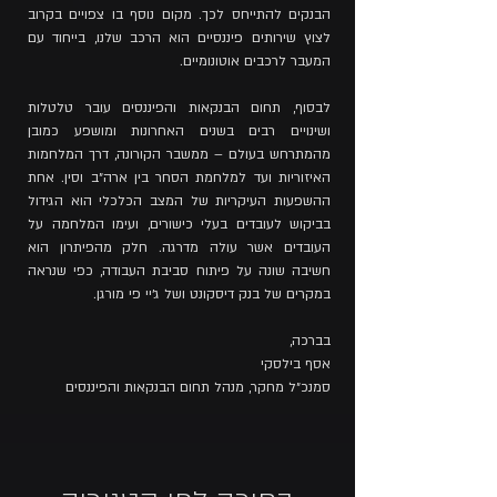
הבנקים להתייחס לכך. מקום נוסף בו צפויים בקרוב
לצוץ שירותים פיננסיים הוא הרכב שלנו, בייחוד עם
המעבר לרכבים אוטונומיים.
לבסוף, תחום הבנקאות והפיננסים עובר טלטלות
ושינויים רבים בשנים האחרונות ומושפע כמובן
מהמתרחש בעולם – ממשבר הקורונה, דרך המלחמות
האיזוריות ועד למלחמת הסחר בין ארה״ב וסין. אחת
ההשפעות העיקריות של המצב הכלכלי הוא הגידול
בביקוש לעובדים בעלי כישורים, ועימו המלחמה על
העובדים אשר עולה מדרגה. חלק מהפיתרון הוא
חשיבה שונה על פיתוח סביבת העבודה, כפי שנראה
במקרים של בנק דיסקונט ושל ג׳יי פי מורגן.
בברכה,
אסף בילסקי
סמנכ״ל מחקר, מנהל תחום הבנקאות והפיננסים