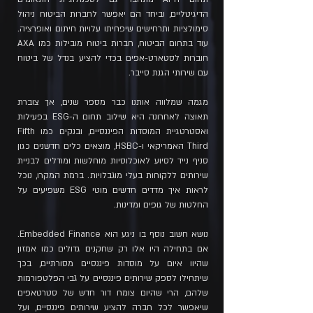
הדיגיטליים, וביחד הם יאפשר לחברות הביטוח ניהול
סימולציות ותרחישים שיפחיתו עלויות חיתום ואופרציה.
עוד בתחום הביטוח, חברות ביטוח מובילות כמו AXA
חוברות לסטארט-אפים בכדי להציע בנדל של ביטוח
עם שירותי הגנת סייבר.
מגמה שמלווה אותנו כבר מספר שנים, אך צוברת
תאוצה לאחרונה היא שילוב תחום ה-ESG בפעילות
ואסטרטגיית המוסדות הפיננסיים, ובנקים כמו Fifth
Third האמריקאי ו-HSBC, מוצאים כלים חדשנים כגון
סניף נייד לסיוע לאוכלוסיות מוחלשות ומודלים לבניית
שירותים ללקוחות בעלי מוגבלויות. ברמת המקרו, נוכל
לראות איך מדדים חדשים מוטי ESG משפיעים על
החלטות של גופים ומדינות.
נושא חשוב נוסף בו ניגע הוא Embedded Finance.
אם בתחילה היו אלו רק שחקנים גדולים כמו אמזון
שהיוו איום על מוסדות פיננסיים מסורתיים, בכך
שיתחילו לספק שירותים פיננסיים על גבי הפלטפורמות
שלהם, הרי שהיום צומח דור חדש של סטרטאפים
שיאפשר לכל חברה להציע שירותים פיננסיים, ועל