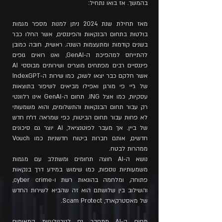
בהמשך. אז בואו נתחיל:
מאז תחילת שנת 2024 ניתן למנות מספר מגמות
בולטות בתחום הבנקאות והפיננסים, אשר החלו כבר
בשנים קודמות ומתעצמות השנה. ראשית, חובה כמובן
להתייחס למהפיכת ה-GenAI, ואנו רואים גופים
פיננסיים רבים מפתחים מוצרים ושירותים מבוססי AI
אשר חלקם כבר יצאו לשוק, כמו שירות ה-IndexGPT
של ג׳יי פי מורגן ואפילו מביאים לשיפור בתוצאות
עסקיות, כמו אצל ING. תחום ה-GenAI אינו רלוונטי
רק עבור תחום הבנקאות והתשלומים, והוא משמעותי
לא פחות עבור תחום הביטוח, כפי שמראה דו״ח חדש
של ביין. אך מעבר לפוטנציאל, AI יוצר גם סיכונים
חדשים, אותם חברות ביטוח חדשניות כמו Vouch
ממהרות לבטח.
נושא ה-AI חוצה תחומים ומשתלב עם מגמות
משמעותיות נוספות, כמו שימוש במידע דרך בנקאות
פתוחה, ומלחמה בהונאות רשת ו-cyber crime,
והשילוב בין שלושתם הוא זה שהביא לשירות החדש
של מאסטרקארד, Scam Protect.
תחום ה-AI מתחבר גם לטכנולוגיית התאומים