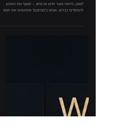
זמן קריאה 4 דקות
סקר לקוחות: מקסום קבלת
ההחלטות בארגון
חוסר ודאות לקראת מהלך עסקי משמעותי – כגון חדירה
לשוק, פיתוח מוצר חדש או מיזוג – חושף את הארגון
להפסדים כבדים. אנחנו ב'ספינקס' מתרגמים את חוסר
הוודאות הזה לתשתית ידע יציבה, המגנה עליכם
מסיכונים פיננסיים וקבלת החלטות במציאות של חוסר
וודאות. כגוף מחקרי ומכון סקרים בישראל עם יכולות של
פריסה גלובלית, אנו מספקים להנהלות בכירות ביטחון
ניהולי מלא וקבלת החלטות אסטרטגיות המגובות
בעובדות. באמצעות מתודולוגיות מדעיות לאיסוף וניתוח
נתונים, איננו מספקים רק מידע גולמי, אלא מהווים
עבורכם מנוע