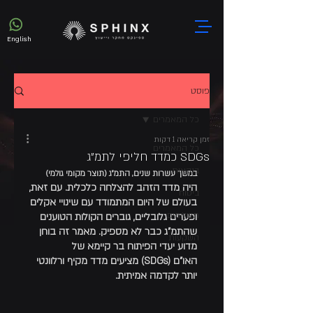
English
פוסט
כל המאמרים
זמן קריאה 1 דקות
כל המאמרים
SDGs כמדד חליפי לתמ"ג
בנקאות
במשך עשרות שנים, התמ"ג (תוצר מקומי גולמי)
היה מדד הזהב להצלחה כלכלית. עם זאת, 
ביטוח
בעולם של היום המתמודד עם שינויי אקלים 
תשלומים
ופערים גלובליים, גוברים הקולות הטוענים 
שהתמ"ג כבר לא מספיק. מאמר זה בוחן 
השקעות
מדוע יעדי הפיתוח בר קיימא של 
האו"ם (SDGs) מציעים מדד מקיף ורלוונטי 
יותר לקדמה אמיתית.