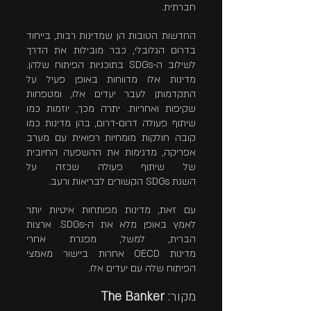
חברתית.
החדשות הטובות הן שמדינות רבות, בייחוד 
בדרום הגלובלי, כבר מובילות את הדרך 
לשילוב ה-SDGs בתוכניות הפיתוח שלהן. 
מדינות אלו מדווחות באופן פעיל על 
התקדמותן לעבר יעדים אלו, ומטפחות 
שקיפות ואחריות. יתרה מכך, יוזמות כמו 
שיתוף פעולה דרום-דרום, בהן מדינות כמו 
קובה חולקות מומחיות רפואית עם מערב 
אפריקה, מדגימות את ההשפעה החיובית 
של שיתוף פעולה שכזה על 
השגת SDGs הקשורים לבריאות ורעב.
עם זאת, מדינות מפותחות איטיות יותר 
לאמץ באופן מלא את ה-SDGs. ארצות 
הברית, למשל, מפגרת אחרי 
מדינות OECD אחרות ביישור מאמצי 
הפיתוח שלה עם יעדים אלו.
מקור: 
The Banker