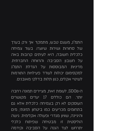
התמ"ג, מעצם טבעו, מתמקד אך ורק בערך 
של סחורות ושירות שיוצרו. בעוד צמיחה 
כלכלית חשובה, היא לעיתים קרובות באה 
על חשבון הסביבה והרווחה החברתית. 
מדיניות המבוססות על הגדלת התמ"ג 
למקסימום יכולות לעודד פעילויות התורמות 
לשינויי אקלים, כגון תלות בדלקי מאובנים.
ה-SDGs, לעומת זאת, מציירים תמונה רחבה 
יותר. הם כוללים 17 יעדים מקושרים 
העוסקים לא רק בצמיחה כלכלית אלא גם 
בתחומים מכריעים כמו ביטחון תזונתי, מים 
והיגיינה, שוויון מגדרי ופעולה אקלימית. גישה 
הוליסטית זו מבטיחה שפיתוח כלכלי 
יתרחש לצד הגנה על הסביבה וקידמה 