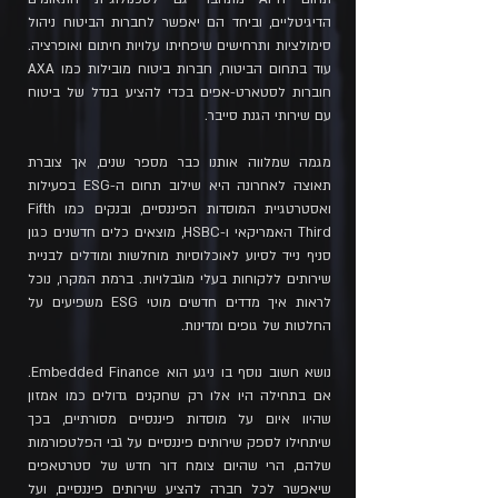
הדיגיטליים, וביחד הם יאפשר לחברות הביטוח ניהול
סימולציות ותרחישים שיפחיתו עלויות חיתום ואופרציה.
עוד בתחום הביטוח, חברות ביטוח מובילות כמו AXA
חוברות לסטארט-אפים בכדי להציע בנדל של ביטוח
עם שירותי הגנת סייבר.
מגמה שמלווה אותנו כבר מספר שנים, אך צוברת
תאוצה לאחרונה היא שילוב תחום ה-ESG בפעילות
ואסטרטגיית המוסדות הפיננסיים, ובנקים כמו Fifth
Third האמריקאי ו-HSBC, מוצאים כלים חדשנים כגון
סניף נייד לסיוע לאוכלוסיות מוחלשות ומודלים לבניית
שירותים ללקוחות בעלי מוגבלויות. ברמת המקרו, נוכל
לראות איך מדדים חדשים מוטי ESG משפיעים על
החלטות של גופים ומדינות.
נושא חשוב נוסף בו ניגע הוא Embedded Finance.
אם בתחילה היו אלו רק שחקנים גדולים כמו אמזון
שהיוו איום על מוסדות פיננסיים מסורתיים, בכך
שיתחילו לספק שירותים פיננסיים על גבי הפלטפורמות
שלהם, הרי שהיום צומח דור חדש של סטרטאפים
שיאפשר לכל חברה להציע שירותים פיננסיים, ועל