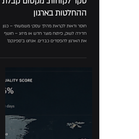
זמן קריאה 4 דקות
סקר לקוחות: מקסום קבלת
ההחלטות בארגון
חוסר ודאות לקראת מהלך עסקי משמעותי – כגון
חדירה לשוק, פיתוח מוצר חדש או מיזוג – חושף
את הארגון להפסדים כבדים. אנחנו ב'ספינקס'
מתרגמים את חוסר הוודאות הזה לתשתית ידע
יציבה, המגנה עליכם מסיכונים פיננסיים וקבלת
החלטות במציאות של חוסר וודאות. כגוף מחקרי
ומכון סקרים בישראל עם יכולות של פריסה
גלובלית, אנו מספקים להנהלות בכירות ביטחון
ניהולי מלא וקבלת החלטות אסטרטגיות המגובות
בעובדות. באמצעות מתודולוגיות מדעיות לאיסוף
וניתוח נתונים, איננו מספקים רק מידע גולמי, אלא
מהווים עבורכם מנוע