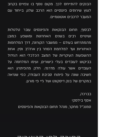
הבנקים להתייחס לכך. מקום נוסף בו צפויים בקרוב
לצוץ שירותים פיננסיים הוא הרכב שלנו, בייחוד עם
המעבר לרכבים אוטונומיים.
לבסוף, תחום הבנקאות והפיננסים עובר טלטלות
ושינויים רבים בשנים האחרונות ומושפע כמובן
מהמתרחש בעולם – ממשבר הקורונה, דרך המלחמות
האיזוריות ועד למלחמת הסחר בין ארה״ב וסין. אחת
ההשפעות העיקריות של המצב הכלכלי הוא הגידול
בביקוש לעובדים בעלי כישורים, ועימו המלחמה על
העובדים אשר עולה מדרגה. חלק מהפיתרון הוא
חשיבה שונה על פיתוח סביבת העבודה, כפי שנראה
במקרים של בנק דיסקונט ושל ג׳יי פי מורגן.
בברכה,
אסף בילסקי
סמנכ״ל מחקר, מנהל תחום הבנקאות והפיננסים