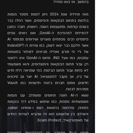
בהמשך. אז בואו נתחיל:
מאז תחילת שנת 2024 ניתן למנות מספר מגמות
בולטות בתחום הבנקאות והפיננסים, אשר החלו כבר
בשנים קודמות ומתעצמות השנה. ראשית, חובה כמובן
להתייחס למהפיכת ה-GenAI, ואנו רואים גופים
פיננסיים רבים מפתחים מוצרים ושירותים מבוססי AI
אשר חלקם כבר יצאו לשוק, כמו שירות ה-IndexGPT
של ג׳יי פי מורגן ואפילו מביאים לשיפור בתוצאות
עסקיות, כמו אצל ING. תחום ה-GenAI אינו רלוונטי
רק עבור תחום הבנקאות והתשלומים, והוא משמעותי
לא פחות עבור תחום הביטוח, כפי שמראה דו״ח חדש
של ביין. אך מעבר לפוטנציאל, AI יוצר גם סיכונים
חדשים, אותם חברות ביטוח חדשניות כמו Vouch
ממהרות לבטח.
נושא ה-AI חוצה תחומים ומשתלב עם מגמות
משמעותיות נוספות, כמו שימוש במידע דרך בנקאות
פתוחה, ומלחמה בהונאות רשת ו-cyber crime,
והשילוב בין שלושתם הוא זה שהביא לשירות החדש
של מאסטרקארד, Scam Protect.
תחום ה-AI מתחבר גם לטכנולוגיית התאומים